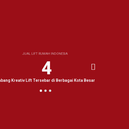
JUAL LIFT RUMAH INDONESIA
4
bang Kreativ Lift Tersebar di Berbagai Kota Besar
Kota di Indon