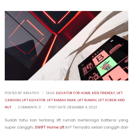
POSTED BY:
KREATIVV
TAGS:
ELEVATOR FOR HOME
,
KIDS FRIENDLY
,
LIFT
CANGGIH
,
LIFT ELEVATOR
,
LIFT RAMAH ANAK
,
LIFT RUMAH
,
LIFT SCREW AND
NUT
COMMENTS:
0
POST DATE:
DESEMBER 4, 2023
Sudah tahu kan tentang lift rumah bertenaga batterai yang
super canggih,
SWIFT Home Lift
Ini? Ternyata selain canggih dan