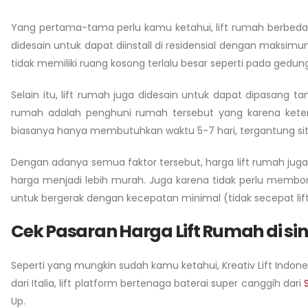
Yang pertama-tama perlu kamu ketahui, lift rumah berbeda 
didesain untuk dapat diinstall di residensial dengan maks
tidak memiliki ruang kosong terlalu besar seperti pada gedun
Selain itu, lift rumah juga didesain untuk dapat dipasan
rumah adalah penghuni rumah tersebut yang karena keterb
biasanya hanya membutuhkan waktu 5-7 hari, tergantung situa
Dengan adanya semua faktor tersebut, harga lift rumah juga 
harga menjadi lebih murah. Juga karena tidak perlu membong
untuk bergerak dengan kecepatan minimal (tidak secepat lift
Cek Pasaran Harga Lift Rumah di sin
Seperti yang mungkin sudah kamu ketahui, Kreativ Lift Indonesi
dari Italia, lift platform bertenaga baterai super canggih dari
Up.