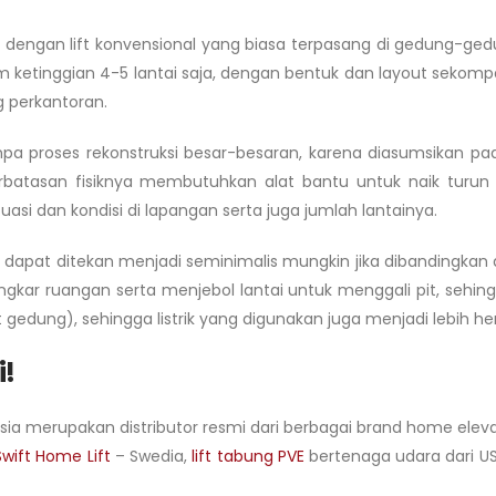
dengan lift konvensional yang biasa terpasang di gedung-gedun
imum ketinggian 4-5 lantai saja, dengan bentuk dan layout se
g perkantoran.
g tanpa proses rekonstruksi besar-besaran, karena diasumsi
atasan fisiknya membutuhkan alat bantu untuk naik turun ke 
si dan kondisi di lapangan serta juga jumlah lantainya.
dapat ditekan menjadi seminimalis mungkin jika dibandingkan den
kar ruangan serta menjebol lantai untuk menggali pit, sehingga
 gedung), sehingga listrik yang digunakan juga menjadi lebih h
i!
a merupakan distributor resmi dari berbagai brand home elevator 
Swift Home Lift
– Swedia,
lift tabung PVE
bertenaga udara dari US