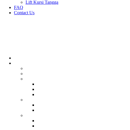
Lift Kursi Tangga
FAQ
Contact Us
Home
Lift Rumah
SWIFT : The World’s 1st Battery Driven Home Lift
PREMIUM IconLift
Lift Platform
DomoFlex 2 Classic
DomoFlex 2 Flex
DomoFlex 2 Outdoor
Lift Kabin
Indomo Cabin Only
Indomo Cabin with Shaft
Lift PVE
Lift PVE30 Minio
Lift PVE37 Midio