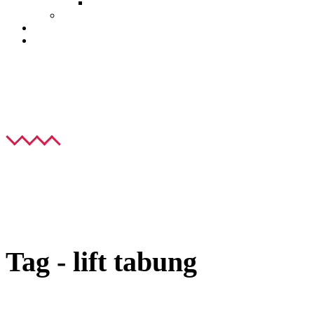
Lift PVE52 Maxio
Lift Kursi Tangga
FAQ
Contact Us
Home
Lift Tabung Tenaga Udara : Begini Cara Kerjanya!
Tag -
lift tabung
Tag - lift tabung