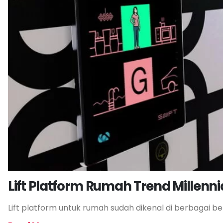
Lift Platform Rumah Trend Millenni
Lift platform untuk rumah sudah dikenal di berbagai be